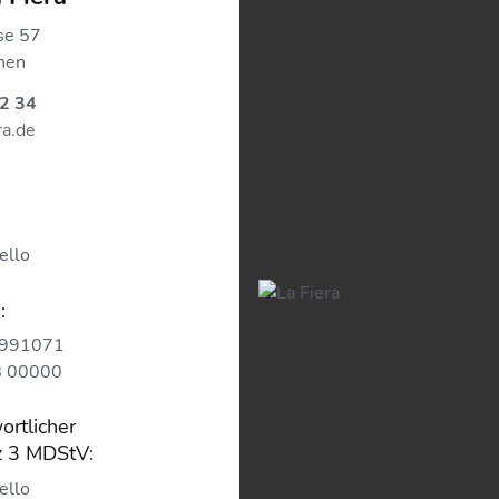
se 57
hen
2 34
ra.de
ello
:
40991071
 00000
ortlicher
z 3 MDStV:
ello