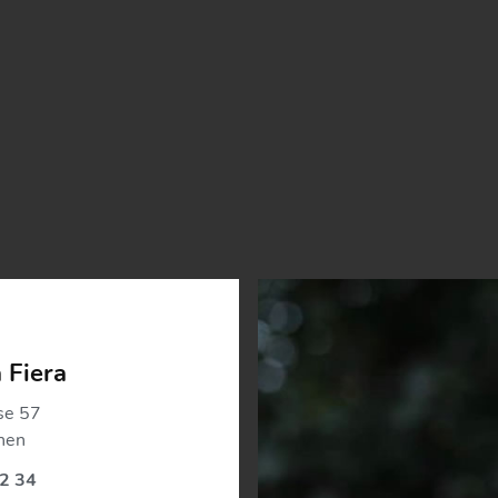
 Fiera
se 57
hen
2 34