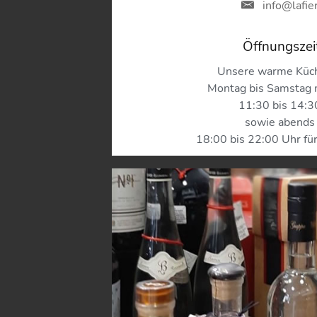
info
@
lafie
Öffnungszei
Unsere warme Küch
Montag bis Samstag 
11:30 bis 14:3
sowie abends
18:00 bis 22:00 Uhr für
Am Sonntag gönnen wir un
freuen uns umso mehr ,Sie a
bei uns begrüßen und ver
Our hot kitchen is 
Monday to Satu
from 11:30 am to
and again in the 
from 6:00 pm to 