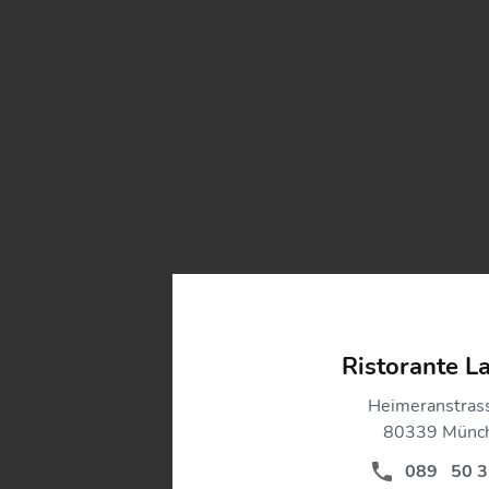
Ristorante La
Heimeranstras
80339 Münc
089 50 3