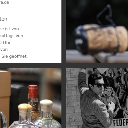
ra.de
ten:
e ist von
mittags von
0 Uhr
 von
 Sie geöffnet.
s eine Pause und
n den übrigen tagen
wöhnen zu dürfen
open from
rday,
 2:30 pm
evening
10:00 pm