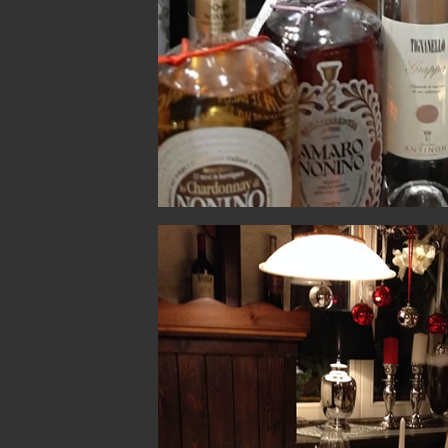
On Sundays we take a littl
forward all the more to
spoilingyou on the 