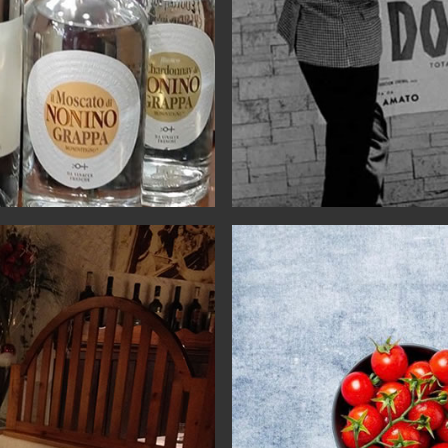
e break-and look
 welcoming and
other days